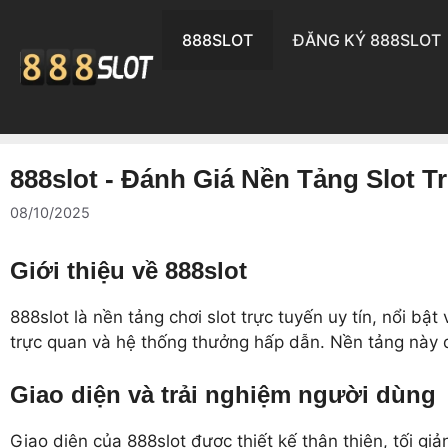
Chuyển
đến
888SLOT
ĐĂNG KÝ 888SLOT
nội
dung
888slot - Đánh Giá Nền Tảng Slot 
08/10/2025
Giới thiệu về 888slot
888slot là nền tảng chơi slot trực tuyến uy tín, nổi b
trực quan và hệ thống thưởng hấp dẫn. Nền tảng này đ
Giao diện và trải nghiệm người dùng
Giao diện của 888slot được thiết kế thân thiện, tối g