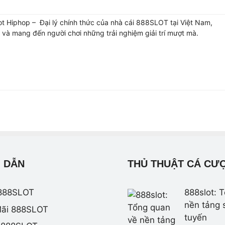
t Hiphop – Đại lý chính thức của nhà cái 888SLOT tại Việt Nam,
và mang đến người chơi những trải nghiệm giải trí mượt mà.
 DẪN
THỦ THUẬT CÁ CƯ
 888SLOT
888slot: 
nền tảng s
ãi 888SLOT
tuyến