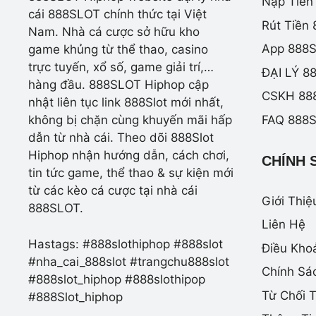
Nạp Tiền
cái 888SLOT chính thức tại Việt
Rút Tiền
Nam. Nhà cá cược sở hữu kho
App 888
game khủng từ thể thao, casino
trực tuyến, xổ số, game giải trí,…
ĐẠI LÝ 8
hàng đầu. 888SLOT Hiphop cập
CSKH 88
nhật liên tục link 888Slot mới nhất,
FAQ 888
không bị chặn cùng khuyến mãi hấp
dẫn từ nhà cái. Theo dõi 888Slot
Hiphop nhận hướng dẫn, cách chơi,
CHÍNH 
tin tức game, thể thao & sự kiện mới
từ các kèo cá cược tại nhà cái
Giới Thiệ
888SLOT.
Liên Hệ
Hastags: #888slothiphop #888slot
Điều Kho
#nha_cai_888slot #trangchu888slot
Chính Sá
#888slot_hiphop #888slothipop
Từ Chối 
#888Slot_hiphop