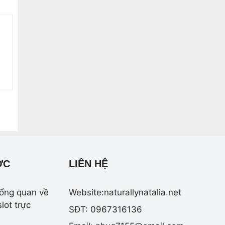
ỢC
LIÊN HỆ
Tổng quan về
Website:naturallynatalia.net
lot trực
SĐT: 0967316136