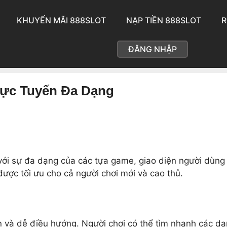
KHUYẾN MÃI 888SLOT
NẠP TIỀN 888SLOT
R
ĐĂNG NHẬP
Trực Tuyến Đa Dạng
ật với sự đa dạng của các tựa game, giao diện người dùng
ược tối ưu cho cả người chơi mới và cao thủ.
iản và dễ điều hướng. Người chơi có thể tìm nhanh các d