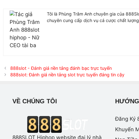
Tôi là Phùng Trâm Anh chuyên gia của 888Slo
chuyên cung cấp dịch vụ cá cược chất lượng 
888slot - Đánh giá nền tảng đánh bạc trực tuyến
888slot: Đánh giá nền tảng slot trực tuyến đáng tin cậy
VỀ CHÚNG TÔI
HƯỚNG
Đăng Ký
Khuyến M
888SLOT Hiphop website đại lý nhà