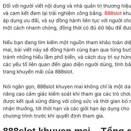
Đối với người viết nội dung và nhà quản trị thương hiệ
và cam kết đem lại trải nghiệm công bằng.
888slot
khu
áp dụng ưu đãi, và sự đồng hành liên tục với người ch
một cách nhanh chóng, đồng thời có đủ dữ liệu để đưa
Nếu bạn đang tìm kiếm một nguồn tham khảo toàn diện
mai, bài viết này sẽ đồng hành cùng bạn qua từng bướ
tránh những hiểu lầm phổ biến, và cách duy trì sự hứ
các yếu tố liên quan đến giao diện người dùng, tính 
trang khuyến mãi của 888slot.
Nói ngắn gọn, 888slot khuyen mai không chỉ là một dan
nâng cao cảm giác kiểm soát khi tham gia các trò chơi.
được kết quả xứng đáng với công sức và thời gian bỏ r
nhận thưởng, tới thời hạn và các giới hạn áp dụng cho 
chương trình trước khi quyết định tham gia.