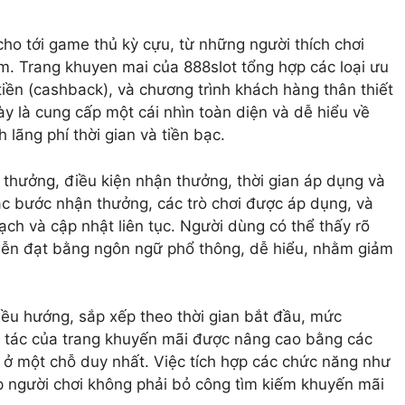
ho tới game thủ kỳ cựu, từ những người thích chơi
iểm. Trang khuyen mai của 888slot tổng hợp các loại ưu
tiền (cashback), và chương trình khách hàng thân thiết
y là cung cấp một cái nhìn toàn diện và dễ hiểu về
 lãng phí thời gian và tiền bạc.
 thưởng, điều kiện nhận thưởng, thời gian áp dụng và
các bước nhận thưởng, các trò chơi được áp dụng, và
ch và cập nhật liên tục. Người dùng có thể thấy rõ
diễn đạt bằng ngôn ngữ phổ thông, dễ hiểu, nhằm giảm
điều hướng, sắp xếp theo thời gian bắt đầu, mức
ng tác của trang khuyến mãi được nâng cao bằng các
ết ở một chỗ duy nhất. Việc tích hợp các chức năng như
giúp người chơi không phải bỏ công tìm kiếm khuyến mãi