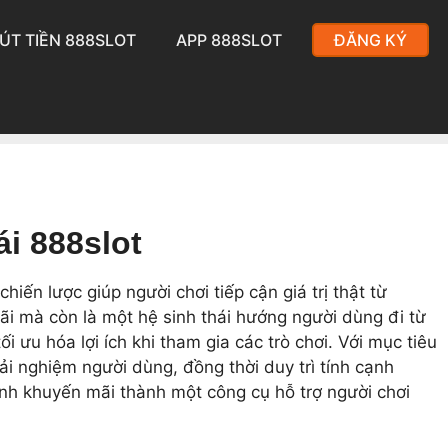
ÚT TIỀN 888SLOT
APP 888SLOT
ĐĂNG KÝ
ái 888slot
iến lược giúp người chơi tiếp cận giá trị thật từ
ãi mà còn là một hệ sinh thái hướng người dùng đi từ
 ưu hóa lợi ích khi tham gia các trò chơi. Với mục tiêu
i nghiệm người dùng, đồng thời duy trì tính cạnh
h khuyến mãi thành một công cụ hỗ trợ người chơi