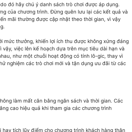
 do đó hãy chú ý danh sách trò chơi được áp dụng.
ởng của chương trình. Đừng quên lưu lại các kết quả và
yến mãi thường được cập nhật theo thời gian, vì vậy
g.
với mức thưởng, khiến lợi ích thu được không xứng đáng
vì vậy, việc lên kế hoạch dựa trên mục tiêu dài hạn và
au, như một chuỗi hoạt động có tính lô-gic, thay vì
thử nghiệm các trò chơi mới và tận dụng ưu đãi từ các
 không làm mất cân bằng ngân sách và thời gian. Các
ng cao hiệu quả khi tham gia các chương trình
i hay tích lũy điểm cho chương trình khách hàng thân