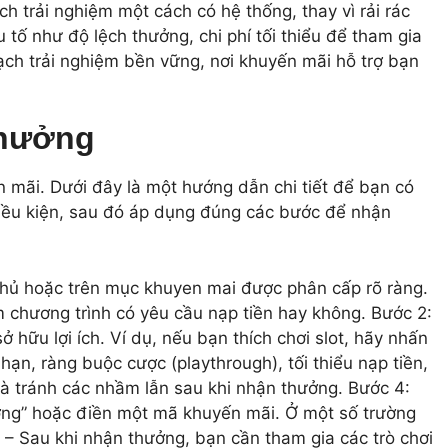
h trải nghiệm một cách có hệ thống, thay vì rải rác
 tố như độ lệch thưởng, chi phí tối thiểu để tham gia
ch trải nghiệm bền vững, nơi khuyến mãi hỗ trợ bạn
 thưởng
 mãi. Dưới đây là một hướng dẫn chi tiết để bạn có
 điều kiện, sau đó áp dụng đúng các bước để nhận
 chủ hoặc trên mục khuyen mai được phân cấp rõ ràng.
em chương trình có yêu cầu nạp tiền hay không. Bước 2:
 hữu lợi ích. Ví dụ, nếu bạn thích chơi slot, hãy nhấn
ạn, ràng buộc cược (playthrough), tối thiểu nạp tiền,
và tránh các nhầm lẫn sau khi nhận thưởng. Bước 4:
ởng” hoặc điền một mã khuyến mãi. Ở một số trường
– Sau khi nhận thưởng, bạn cần tham gia các trò chơi