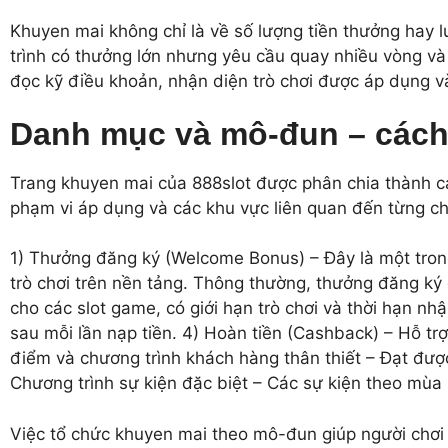
Khuyen mai không chỉ là về số lượng tiền thưởng hay 
trình có thưởng lớn nhưng yêu cầu quay nhiều vòng và 
đọc kỹ điều khoản, nhận diện trò chơi được áp dụng và 
Danh mục và mô-đun – cách
Trang khuyen mai của 888slot được phân chia thành c
phạm vi áp dụng và các khu vực liên quan đến từng ch
1) Thưởng đăng ký (Welcome Bonus) – Đây là một tron
trò chơi trên nền tảng. Thông thường, thưởng đăng ký đ
cho các slot game, có giới hạn trò chơi và thời hạn n
sau mỗi lần nạp tiền. 4) Hoàn tiền (Cashback) – Hỗ trợ 
điểm và chương trình khách hàng thân thiết – Đạt được
Chương trình sự kiện đặc biệt – Các sự kiện theo mùa 
Việc tổ chức khuyen mai theo mô-đun giúp người chơi