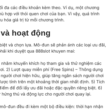
tối đa các điều khoản kèm theo. Ví dụ, một chương
 hợp với thói quen chơi của bạn. Vì vậy, quá trình
 hóa giá trị từ mỗi chương trình.
 và hoạt động
iệt và chọn lựa. Mô-đun sẽ phản ánh các loại ưu đãi,
hải khi duyệt qua 888slot khuyen mai:
, nhằm khuyến khích họ tham gia và thử nghiệm các
hơi. 2) Lượt quay miễn phí (Free Spins) – Thông dụng
 người chơi hiện hữu, giúp tăng ngân sách người chơi
 được tính trên một khoảng thời gian nhất định. 5) Tích
iểm để đổi lấy ưu đãi hoặc đặc quyền riêng biệt. 6)
 hứng thú và động lực cho người chơi quay lại.
 mô-đun đều đi kèm một bộ điều kiện: thời hạn nhận