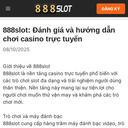
Chuyển
MENU
ĐĂNG KÝ
đến
nội
dung
888slot: Đánh giá và hướng dẫn
chơi casino trực tuyến
08/10/2025
Giới thiệu về 888slot
888slot là nền tảng casino trực tuyến phổ biến với
các trò chơi slot đa dạng và trải nghiệm người dùng
thân thiện. Nền tảng này mang lại sự tiện lợi cho
người chơi muốn thử vận may và khám phá các trò
chơi mới.
Trò chơi và máy đánh bạc
888slot cung cấp hàng trăm máy đánh bạc video, trò