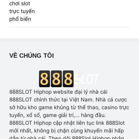
VỀ CHÚNG TÔI
888SLOT Hiphop website đại lý nhà cái
888SLOT chính thức tại Việt Nam. Nhà cá cược
sở hữu kho game khủng từ thể thao, casino trực
tuyến, xổ số, game giải trí,… hàng đầu.
888SLOT Hiphop cập nhật liên tục link 888Slot
mới nhất, không bị chặn cùng khuyến mãi hấp
dẫn từ nhà cái. Theo dõi 888Slot Hiphop nhận