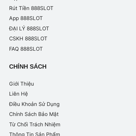
Rút Tiền 888SLOT
App 888SLOT
ĐẠI LÝ 888SLOT
CSKH 888SLOT
FAQ 888SLOT
CHÍNH SÁCH
Giới Thiệu
Liên Hệ
Điều Khoản Sử Dụng
Chính Sách Bảo Mật
Từ Chối Trách Nhiệm
Thông Tin Sản Phẩm