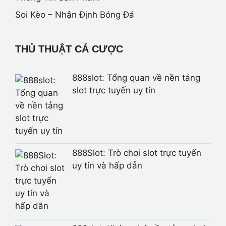
Soi Kèo – Nhận Định Bóng Đá
THỦ THUẬT CÁ CƯỢC
888slot: Tổng quan về nền tảng
slot trực tuyến uy tín
888Slot: Trò chơi slot trực tuyến
uy tín và hấp dẫn