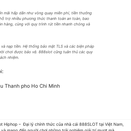
n mãi hấp dẫn như vòng quay miễn phí, tiền thưởng
 hỗ trợ nhiều phương thức thanh toán an toàn, bao
n hàng, cùng với quy trình rút tiền nhanh chóng và
c và nạp tiền. Hệ thống bảo mật TLS và các biện pháp
ười chơi được bảo vệ. 888slot cũng tuân thủ các quy
rách nhiệm.
ôi:
u Thanh pho Ho Chi Minh
t Hiphop – Đại lý chính thức của nhà cái 888SLOT tại Việt Nam,
và mang đến người chơi những trải nghiệm giải trí mượt mà.