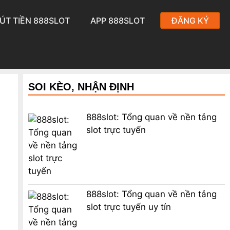
ÚT TIỀN 888SLOT
APP 888SLOT
ĐĂNG KÝ
SOI KÈO, NHẬN ĐỊNH
888slot: Tổng quan về nền tảng
slot trực tuyến
888slot: Tổng quan về nền tảng
slot trực tuyến uy tín