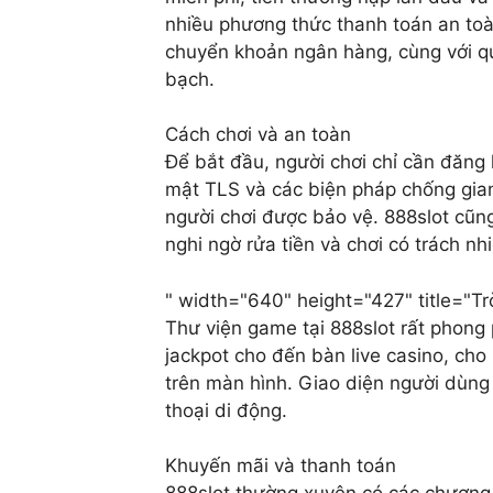
nhiều phương thức thanh toán an toàn
chuyển khoản ngân hàng, cùng với qu
bạch.
Cách chơi và an toàn
Để bắt đầu, người chơi chỉ cần đăng 
mật TLS và các biện pháp chống gian
người chơi được bảo vệ. 888slot cũn
nghi ngờ rửa tiền và chơi có trách nh
" width="640" height="427" title="Tr
Thư viện game tại 888slot rất phong 
jackpot cho đến bàn live casino, cho
trên màn hình. Giao diện người dùng 
thoại di động.
Khuyến mãi và thanh toán