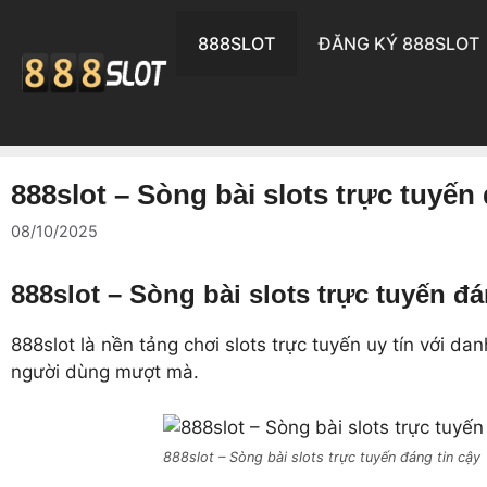
Chuyển
đến
888SLOT
ĐĂNG KÝ 888SLOT
nội
dung
888slot – Sòng bài slots trực tuyến 
08/10/2025
888slot – Sòng bài slots trực tuyến đá
888slot là nền tảng chơi slots trực tuyến uy tín với d
người dùng mượt mà.
888slot – Sòng bài slots trực tuyến đáng tin cậy