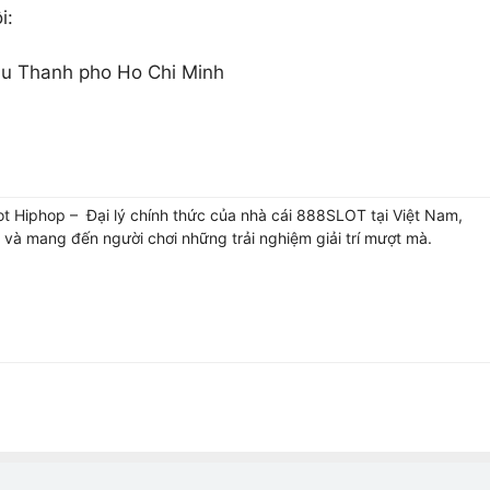
ôi:
u Thanh pho Ho Chi Minh
t Hiphop – Đại lý chính thức của nhà cái 888SLOT tại Việt Nam,
và mang đến người chơi những trải nghiệm giải trí mượt mà.