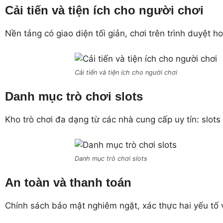
Cải tiến và tiện ích cho người chơi
Nền tảng có giao diện tối giản, chơi trên trình duyệt
Cải tiến và tiện ích cho người chơi
Danh mục trò chơi slots
Kho trò chơi đa dạng từ các nhà cung cấp uy tín: slots
Danh mục trò chơi slots
An toàn và thanh toán
Chính sách bảo mật nghiêm ngặt, xác thực hai yếu tố 