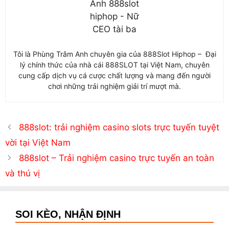
Tôi là Phùng Trâm Anh chuyên gia của 888Slot Hiphop – Đại
lý chính thức của nhà cái 888SLOT tại Việt Nam, chuyên
cung cấp dịch vụ cá cược chất lượng và mang đến người
chơi những trải nghiệm giải trí mượt mà.
888slot: trải nghiệm casino slots trực tuyến tuyệt
vời tại Việt Nam
888slot – Trải nghiệm casino trực tuyến an toàn
và thú vị
SOI KÈO, NHẬN ĐỊNH