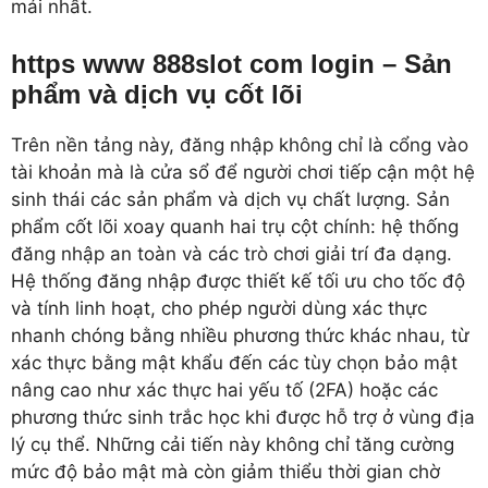
mái nhất.
https www 888slot com login – Sản
phẩm và dịch vụ cốt lõi
Trên nền tảng này, đăng nhập không chỉ là cổng vào
tài khoản mà là cửa sổ để người chơi tiếp cận một hệ
sinh thái các sản phẩm và dịch vụ chất lượng. Sản
phẩm cốt lõi xoay quanh hai trụ cột chính: hệ thống
đăng nhập an toàn và các trò chơi giải trí đa dạng.
Hệ thống đăng nhập được thiết kế tối ưu cho tốc độ
và tính linh hoạt, cho phép người dùng xác thực
nhanh chóng bằng nhiều phương thức khác nhau, từ
xác thực bằng mật khẩu đến các tùy chọn bảo mật
nâng cao như xác thực hai yếu tố (2FA) hoặc các
phương thức sinh trắc học khi được hỗ trợ ở vùng địa
lý cụ thể. Những cải tiến này không chỉ tăng cường
mức độ bảo mật mà còn giảm thiểu thời gian chờ