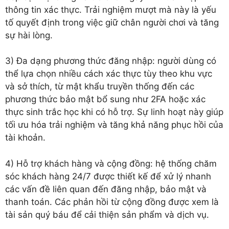
thông tin xác thực. Trải nghiệm mượt mà này là yếu
tố quyết định trong việc giữ chân người chơi và tăng
sự hài lòng.
3) Đa dạng phương thức đăng nhập: người dùng có
thể lựa chọn nhiều cách xác thực tùy theo khu vực
và sở thích, từ mật khẩu truyền thống đến các
phương thức bảo mật bổ sung như 2FA hoặc xác
thực sinh trắc học khi có hỗ trợ. Sự linh hoạt này giúp
tối ưu hóa trải nghiệm và tăng khả năng phục hồi của
tài khoản.
4) Hỗ trợ khách hàng và cộng đồng: hệ thống chăm
sóc khách hàng 24/7 được thiết kế để xử lý nhanh
các vấn đề liên quan đến đăng nhập, bảo mật và
thanh toán. Các phản hồi từ cộng đồng được xem là
tài sản quý báu để cải thiện sản phẩm và dịch vụ.