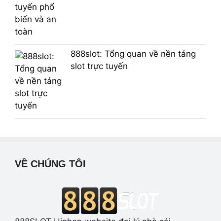
888slot: Tổng quan về nền tảng
slot trực tuyến
VỀ CHÚNG TÔI