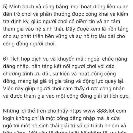
5) Minh bạch và công bằng: mọi hoạt động liên quan
đến trò chơi và phần thưởng được công khai và kiểm
tra định kỳ, giúp người chơi có niềm tin và an tâm
tham gia vào hệ sinh thái. Đây được xem là nền tảng
cho sự phát triển bền vững và sự hỗ trợ lâu dài cho
cộng đồng người chơi.
6) Tích hợp dịch vụ và khuyến mãi: ngoài chức năng
đăng nhập, nền tảng kết nối người chơi với các
chương trình ưu đãi, sự kiện và hoạt động cộng
đồng, mang lại giá trị gia tăng và động lực quay lại.
Việc này giúp người chơi cảm thấy được công nhận
và được tham gia vào một cộng đồng giải trí tích cực.
Những lợi thế trên cho thấy https www 888slot com
login không chỉ là một cổng đăng nhập mà là cửa
ngỏ tới một hệ sinh thái giải trí số có trách nhiệm và