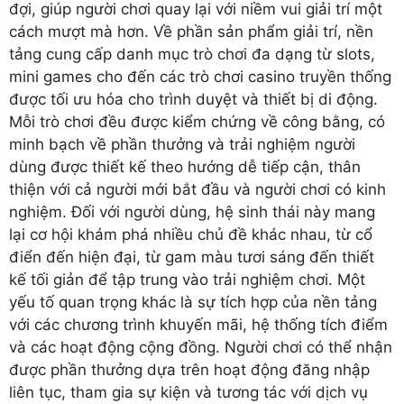
đợi, giúp người chơi quay lại với niềm vui giải trí một
cách mượt mà hơn. Về phần sản phẩm giải trí, nền
tảng cung cấp danh mục trò chơi đa dạng từ slots,
mini games cho đến các trò chơi casino truyền thống
được tối ưu hóa cho trình duyệt và thiết bị di động.
Mỗi trò chơi đều được kiểm chứng về công bằng, có
minh bạch về phần thưởng và trải nghiệm người
dùng được thiết kế theo hướng dễ tiếp cận, thân
thiện với cả người mới bắt đầu và người chơi có kinh
nghiệm. Đối với người dùng, hệ sinh thái này mang
lại cơ hội khám phá nhiều chủ đề khác nhau, từ cổ
điển đến hiện đại, từ gam màu tươi sáng đến thiết
kế tối giản để tập trung vào trải nghiệm chơi. Một
yếu tố quan trọng khác là sự tích hợp của nền tảng
với các chương trình khuyến mãi, hệ thống tích điểm
và các hoạt động cộng đồng. Người chơi có thể nhận
được phần thưởng dựa trên hoạt động đăng nhập
liên tục, tham gia sự kiện và tương tác với dịch vụ