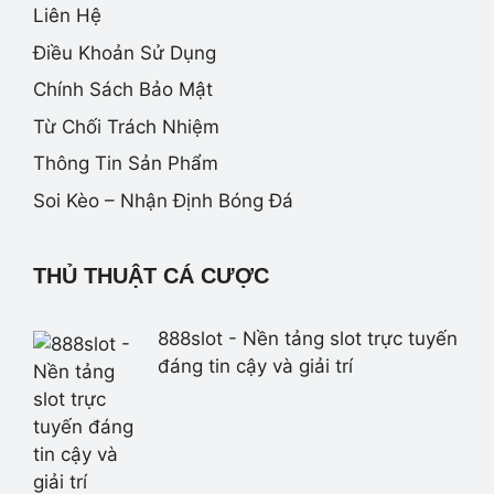
Liên Hệ
Điều Khoản Sử Dụng
Chính Sách Bảo Mật
Từ Chối Trách Nhiệm
Thông Tin Sản Phẩm
Soi Kèo – Nhận Định Bóng Đá
THỦ THUẬT CÁ CƯỢC
888slot - Nền tảng slot trực tuyến
đáng tin cậy và giải trí