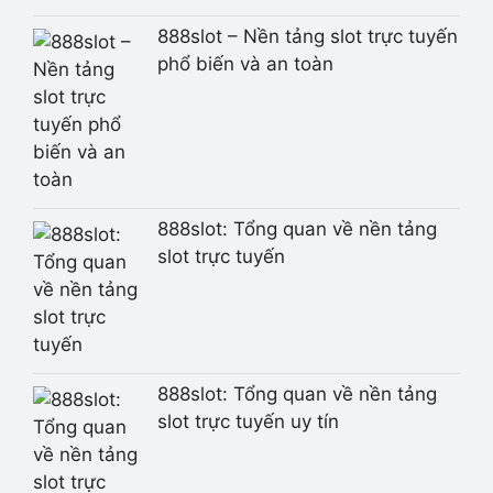
888slot – Nền tảng slot trực tuyến
phổ biến và an toàn
888slot: Tổng quan về nền tảng
slot trực tuyến
888slot: Tổng quan về nền tảng
slot trực tuyến uy tín