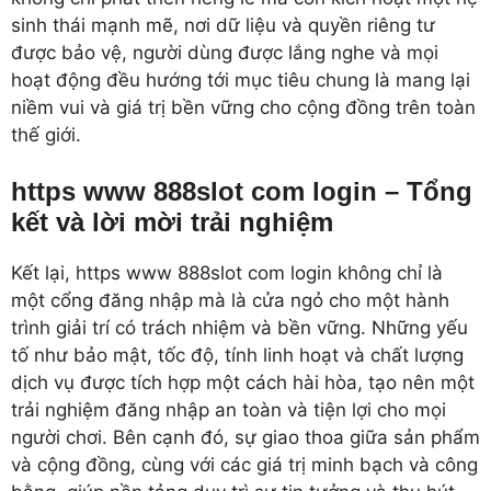
sinh thái mạnh mẽ, nơi dữ liệu và quyền riêng tư
được bảo vệ, người dùng được lắng nghe và mọi
hoạt động đều hướng tới mục tiêu chung là mang lại
niềm vui và giá trị bền vững cho cộng đồng trên toàn
thế giới.
https www 888slot com login – Tổng
kết và lời mời trải nghiệm
Kết lại, https www 888slot com login không chỉ là
một cổng đăng nhập mà là cửa ngỏ cho một hành
trình giải trí có trách nhiệm và bền vững. Những yếu
tố như bảo mật, tốc độ, tính linh hoạt và chất lượng
dịch vụ được tích hợp một cách hài hòa, tạo nên một
trải nghiệm đăng nhập an toàn và tiện lợi cho mọi
người chơi. Bên cạnh đó, sự giao thoa giữa sản phẩm
và cộng đồng, cùng với các giá trị minh bạch và công