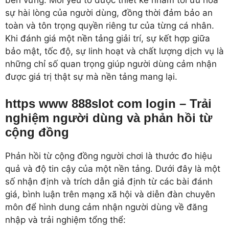
bền vững. Mỗi yếu tố được thiết kế nhằm tối ưu hóa
sự hài lòng của người dùng, đồng thời đảm bảo an
toàn và tôn trọng quyền riêng tư của từng cá nhân.
Khi đánh giá một nền tảng giải trí, sự kết hợp giữa
bảo mật, tốc độ, sự linh hoạt và chất lượng dịch vụ là
những chỉ số quan trọng giúp người dùng cảm nhận
được giá trị thật sự mà nền tảng mang lại.
https www 888slot com login – Trải
nghiệm người dùng và phản hồi từ
cộng đồng
Phản hồi từ cộng đồng người chơi là thước đo hiệu
quả và độ tin cậy của một nền tảng. Dưới đây là một
số nhận định và trích dẫn giả định từ các bài đánh
giá, bình luận trên mạng xã hội và diễn đàn chuyên
môn để hình dung cảm nhận người dùng về đăng
nhập và trải nghiệm tổng thể: