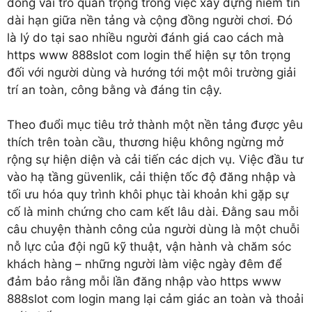
đóng vai trò quan trọng trong việc xây dựng niềm tin
dài hạn giữa nền tảng và cộng đồng người chơi. Đó
là lý do tại sao nhiều người đánh giá cao cách mà
https www 888slot com login thể hiện sự tôn trọng
đối với người dùng và hướng tới một môi trường giải
trí an toàn, công bằng và đáng tin cậy.
Theo đuổi mục tiêu trở thành một nền tảng được yêu
thích trên toàn cầu, thương hiệu không ngừng mở
rộng sự hiện diện và cải tiến các dịch vụ. Việc đầu tư
vào hạ tầng güvenlik, cải thiện tốc độ đăng nhập và
tối ưu hóa quy trình khôi phục tài khoản khi gặp sự
cố là minh chứng cho cam kết lâu dài. Đằng sau mỗi
câu chuyện thành công của người dùng là một chuỗi
nỗ lực của đội ngũ kỹ thuật, vận hành và chăm sóc
khách hàng – những người làm việc ngày đêm để
đảm bảo rằng mỗi lần đăng nhập vào https www
888slot com login mang lại cảm giác an toàn và thoải